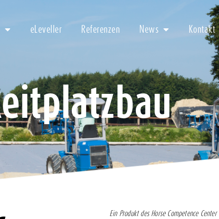
eLeveller
Referenzen
News
Kontakt
eitplatzbau
Ein Produkt des Horse Competence Center