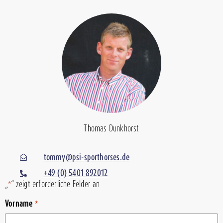
Thomas Dunkhorst
tommy@psi-sporthorses.de
+49 (0) 5401 892012
„
“ zeigt erforderliche Felder an
*
Vorname
*